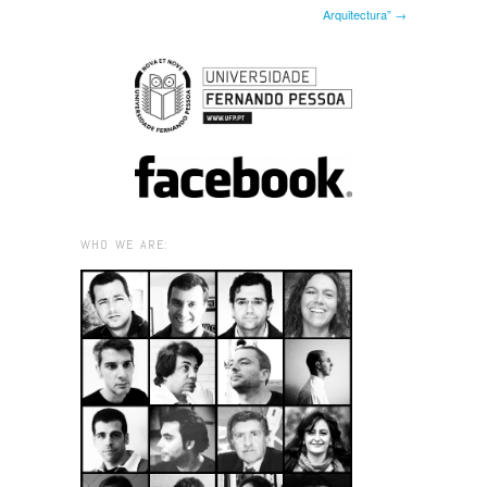
Arquitectura” →
WHO WE ARE: