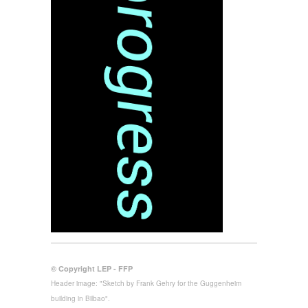
© Copyright LEP - FFP
Header image: "Sketch by Frank Gehry for the Guggenheim
building in Bilbao".