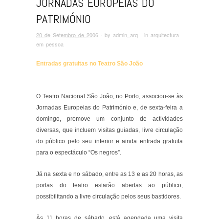
JORNADAS EUROPEIAS DO
PATRIMÓNIO
20 de Setembro de 2006
· by
admin_arq
· in
arquitectura
em pessoa
Entradas gratuitas no Teatro São João
O Teatro Nacional São João, no Porto, associou-se às
Jornadas Europeias do Património e, de sexta-feira a
domingo, promove um conjunto de actividades
diversas, que incluem visitas guiadas, livre circulação
do público pelo seu interior e ainda entrada gratuita
para o espectáculo “Os negros”.
Já na sexta e no sábado, entre as 13 e as 20 horas, as
portas do teatro estarão abertas ao público,
possibilitando a livre circulação pelos seus bastidores.
Às 11 horas de sábado, está agendada uma visita